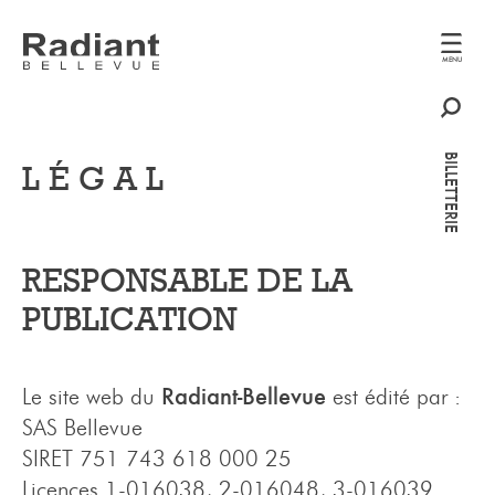
MENU
MENU
BILLETTERIE
BILLETTERIE
LÉGAL
RESPONSABLE DE LA
PUBLICATION
Radiant-Bellevue
Le site web du
est édité par :
SAS Bellevue
SIRET 751 743 618 000 25
Licences 1-016038, 2-016048, 3-016039