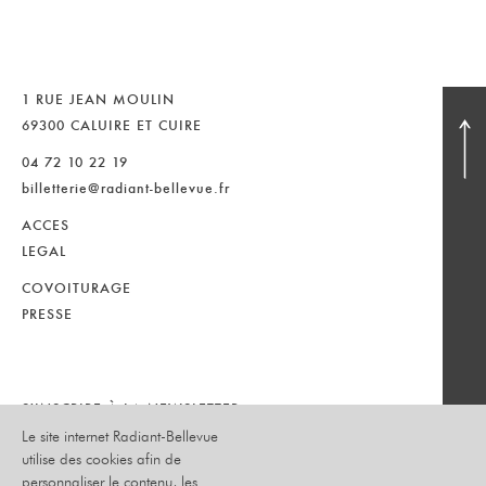
1 RUE JEAN MOULIN
69300 CALUIRE ET CUIRE
04 72 10 22 19
billetterie@radiant-bellevue.fr
ACCES
LEGAL
COVOITURAGE
PRESSE
S'INSCRIRE À LA NEWSLETTER :
Le site internet Radiant-Bellevue
utilise des cookies afin de
personnaliser le contenu, les