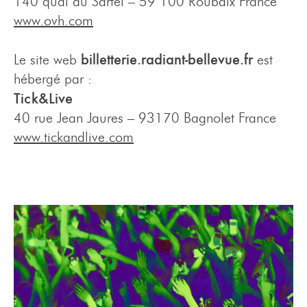
140 quai du Sartel – 59 100 Roubaix France
www.ovh.com
billetterie.radiant-bellevue.fr
Le site web
est
hébergé par :
Tick&Live
40 rue Jean Jaures –
93170 Bagnolet France
www.tickandlive.com