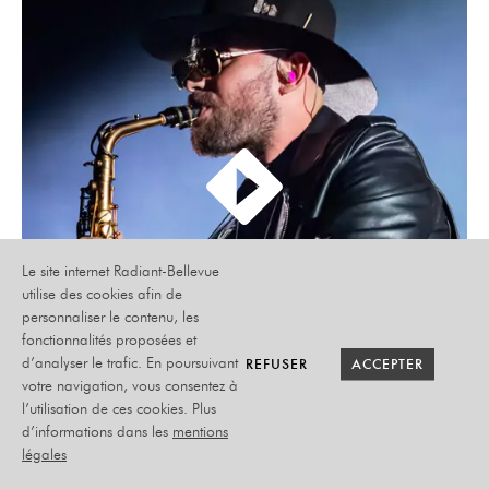
Le site internet Radiant-Bellevue
utilise des cookies afin de
personnaliser le contenu, les
fonctionnalités proposées et
REFUSER
REFUSER
ACCEPTER
ACCEPTER
d’analyser le trafic. En poursuivant
votre navigation, vous consentez à
l’utilisation de ces cookies. Plus
d’informations dans les
mentions
RADIANT TV
légales
AMBIANCE JIMMY SAX