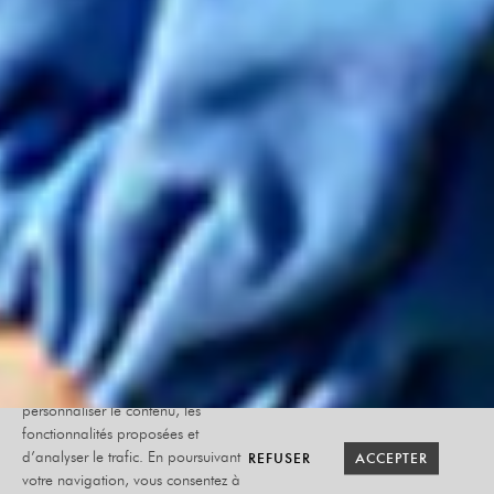
Le site internet Radiant-Bellevue
utilise des cookies afin de
personnaliser le contenu, les
fonctionnalités proposées et
RETOUR SAISON
RETOUR SAISON
BILLETTERIE
BILLETTERIE
REFUSER
REFUSER
ACCEPTER
ACCEPTER
d’analyser le trafic. En poursuivant
votre navigation, vous consentez à