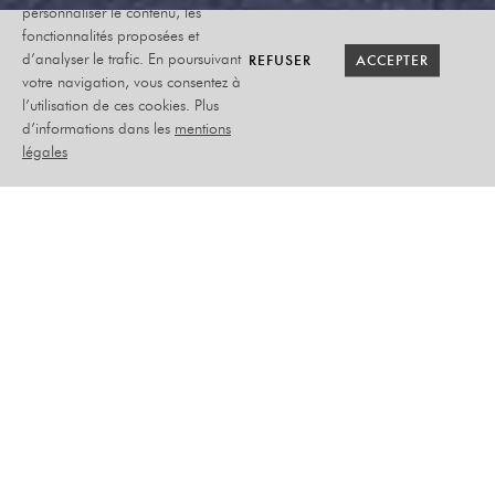
personnaliser le contenu, les
fonctionnalités proposées et
RETOUR SAISON
RETOUR SAISON
BILLETTERIE
BILLETTERIE
REFUSER
REFUSER
ACCEPTER
ACCEPTER
d’analyser le trafic. En poursuivant
votre navigation, vous consentez à
l’utilisation de ces cookies. Plus
AIR(S) DE FÊTE
d’informations dans les
mentions
légales
QUATUOR DEBUSSY
DIMANCHE 11 JANVIER
2026
MUSIQUE - FAMILLE
PLACEMENT ASSIS NUMÉROTÉ
–
DÈS 7 ANS
–
TARIF PLEIN : 34 €
ABONNÉ : 28 €