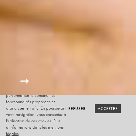
Le site internet Radiant-Bellevue
utilise des cookies afin de
personnaliser le contenu, les
fonctionnalités proposées et
RETOUR SAISON
RETOUR SAISON
BILLETTERIE
BILLETTERIE
REFUSER
REFUSER
ACCEPTER
ACCEPTER
d’analyser le trafic. En poursuivant
votre navigation, vous consentez à
l’utilisation de ces cookies. Plus
AMALIA + CYRIOUS
d’informations dans les
mentions
légales