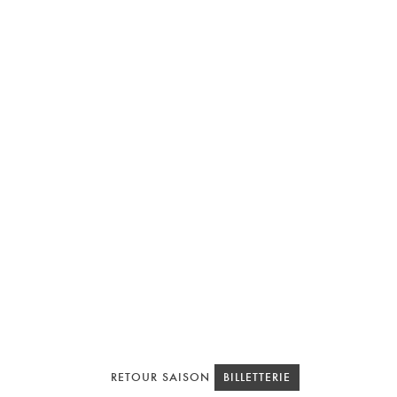
RETOUR SAISON
RETOUR SAISON
BILLETTERIE
BILLETTERIE