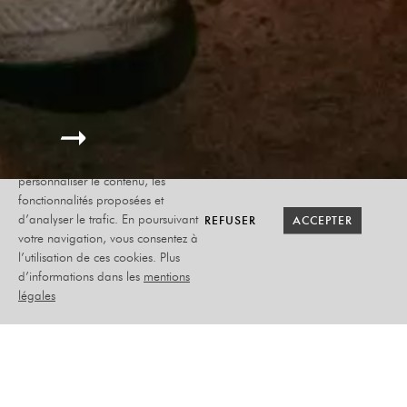
Le site internet Radiant-Bellevue
utilise des cookies afin de
personnaliser le contenu, les
fonctionnalités proposées et
RETOUR SAISON
RETOUR SAISON
BILLETTERIE
BILLETTERIE
REFUSER
REFUSER
ACCEPTER
ACCEPTER
d’analyser le trafic. En poursuivant
votre navigation, vous consentez à
l’utilisation de ces cookies. Plus
BENJAMIN BIOLAY
d’informations dans les
mentions
légales
VISITEURS / TOURNÉE
ACOUSTIQUE
MERCREDI 25 FÉVRIER
2026