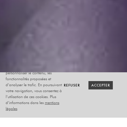
Le site internet Radiant-Bellevue
utilise des cookies afin de
personnaliser le contenu, les
fonctionnalités proposées et
RETOUR SAISON
RETOUR SAISON
BILLETTERIE
BILLETTERIE
REFUSER
REFUSER
ACCEPTER
ACCEPTER
d’analyser le trafic. En poursuivant
votre navigation, vous consentez à
l’utilisation de ces cookies. Plus
BERNARD WERBER
d’informations dans les
mentions
légales
« V.I.E » - 2026
MERCREDI 22 MAI 2024