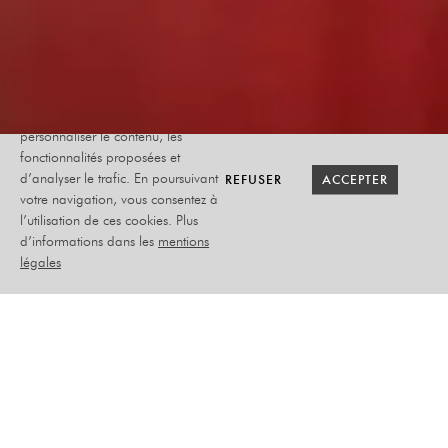
Le site internet Radiant-Bellevue
utilise des cookies afin de
personnaliser le contenu, les
fonctionnalités proposées et
RETOUR SAISON
RETOUR SAISON
BILLETTERIE
BILLETTERIE
REFUSER
REFUSER
ACCEPTER
ACCEPTER
d’analyser le trafic. En poursuivant
votre navigation, vous consentez à
l’utilisation de ces cookies. Plus
BOBINES ET
d’informations dans les
mentions
FLACONS
légales
COMPAGNIE ARTIFLETTE
29 & 30 SEPTEMBRE 2025
THÉÂTRE - CIRQUE - SCOLAIRES
SCOLAIRES