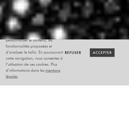
Le site internet Radiant-Bellevue
utilise des cookies afin de
personnaliser le contenu, les
fonctionnalités proposées et
RETOUR SAISON
RETOUR SAISON
BILLETTERIE
BILLETTERIE
REFUSER
REFUSER
ACCEPTER
ACCEPTER
d’analyser le trafic. En poursuivant
votre navigation, vous consentez à
l’utilisation de ces cookies. Plus
CAROLINE
d’informations dans les
mentions
VIGNEAUX
légales
IN VIGNEAUX VERITAS
MERCREDI 13 NOVEMBRE
2024
HUMOUR