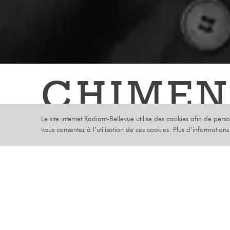
CHIMEN
Le site internet Radiant-Bellevue utilise des cookies afin de pers
GOSPEL & SOUL
vous consentez à l’utilisation de ces cookies. Plus d’information
MERCREDI 20 
MUSIQUE
Il y a quel
qui avait r
PLACEMENT ASSIS
naturel pou