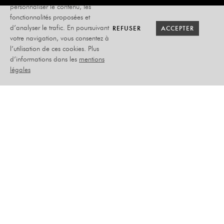
personnaliser le contenu, les
fonctionnalités proposées et
RETOUR SAISON
RETOUR SAISON
BILLETTERIE
BILLETTERIE
REFUSER
REFUSER
ACCEPTER
ACCEPTER
d’analyser le trafic. En poursuivant
votre navigation, vous consentez à
l’utilisation de ces cookies. Plus
CHUT ! UNE
d’informations dans les
mentions
POMME
légales
CIE LA CLINQUAILLE
MARDI 05 NOVEMBRE
2024
THÉÂTRE - SCOLAIRES
SCOLAIRES
PRIMAIRE :
CE1 > CM2
–
DURÉE : 50 MIN
–