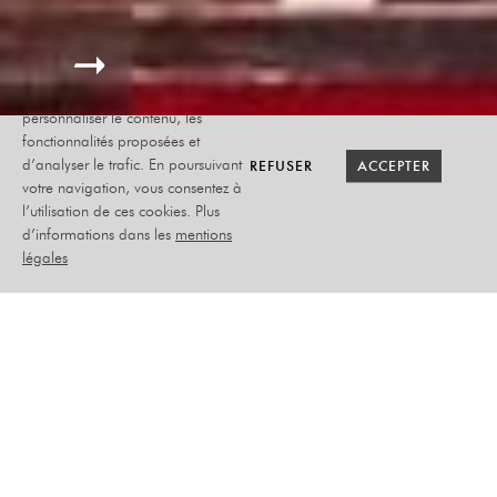
Le site internet Radiant-Bellevue
utilise des cookies afin de
personnaliser le contenu, les
fonctionnalités proposées et
RETOUR SAISON
RETOUR SAISON
BILLETTERIE
BILLETTERIE
REFUSER
REFUSER
ACCEPTER
ACCEPTER
d’analyser le trafic. En poursuivant
votre navigation, vous consentez à
l’utilisation de ces cookies. Plus
CIRQUE
d’informations dans les
mentions
MANDINGUE
légales
TANA MOU RI ?
SAMEDI 21 JANVIER 2023
CIRQUE - IMMANQUABLE - FAMILLE
FAMILLE DÈS 4 ANS