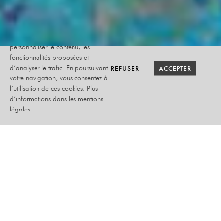
Le site internet Radiant-Bellevue
utilise des cookies afin de
personnaliser le contenu, les
fonctionnalités proposées et
RETOUR SAISON
RETOUR SAISON
BILLETTERIE
BILLETTERIE
REFUSER
REFUSER
ACCEPTER
ACCEPTER
d’analyser le trafic. En poursuivant
votre navigation, vous consentez à
l’utilisation de ces cookies. Plus
CONCERT D’HIVER
d’informations dans les
mentions
légales
MAÎTRISE DE L’OPÉRA DE
LYON - CHEF DES
CHOEURS : CLÉMENT
BRUN
DIMANCHE 18 JANVIER
2026
MUSIQUE - FAMILLE