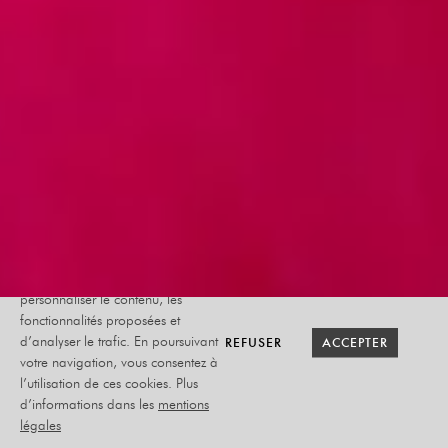
Le site internet Radiant-Bellevue
utilise des cookies afin de
personnaliser le contenu, les
fonctionnalités proposées et
RETOUR SAISON
RETOUR SAISON
BILLETTERIE
BILLETTERIE
REFUSER
REFUSER
ACCEPTER
ACCEPTER
d’analyser le trafic. En poursuivant
votre navigation, vous consentez à
l’utilisation de ces cookies. Plus
CONSTANCE
d’informations dans les
mentions
légales
INCONSTANCE