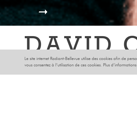
DAVID 
Le site internet Radiant-Bellevue utilise des cookies afin de pers
LOPES
vous consentez à l’utilisation de ces cookies. Plus d’information
SAMEDI 21 OC
HUMOUR
« Il y a de
pâté en cro
PLACEMENT LIBRE ASSIS
(comme Nabi