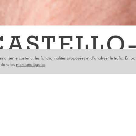
CASTELLO
onnaliser le contenu, les fonctionnalités proposées et d’analyser le trafic. En p
s dans les
mentions légales
TOBRE 2023
s choses dont on décrète qu’elles sont authentiques (
ûte) et d’autres que l’on rejette comme pas authenti
la). Il y a des gens qui semblent tout de suite sincè