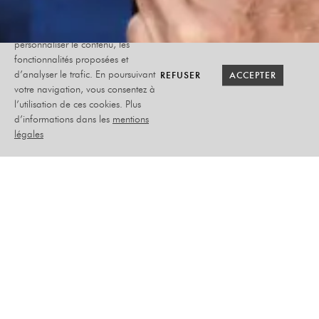
Le site internet Radiant-Bellevue
utilise des cookies afin de
personnaliser le contenu, les
fonctionnalités proposées et
RETOUR SAISON
RETOUR SAISON
BILLETTERIE
BILLETTERIE
REFUSER
REFUSER
ACCEPTER
ACCEPTER
d’analyser le trafic. En poursuivant
votre navigation, vous consentez à
l’utilisation de ces cookies. Plus
DIDIER BENUREAU
d’informations dans les
mentions
légales
ENTIER
MERCREDI 29 AVRIL 2026
HUMOUR
PLACEMENT ASSIS NUMÉROTÉ
–
TARIF PLEIN : 40 €
ABONNÉ : 35 €
ADHÉRENT : 38 €