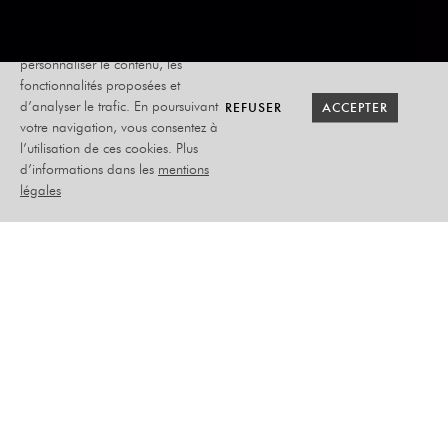
Le site internet Radiant-Bellevue
utilise des cookies afin de
personnaliser le contenu, les
fonctionnalités proposées et
RETOUR SAISON
RETOUR SAISON
BILLETTERIE
BILLETTERIE
REFUSER
REFUSER
ACCEPTER
ACCEPTER
d’analyser le trafic. En poursuivant
votre navigation, vous consentez à
l’utilisation de ces cookies. Plus
EPICA +
d’informations dans les
mentions
AMARANTHE
légales
MERCREDI 04 FÉVRIER
2026
MUSIQUE
PLACEMENT LIBRE DEBOUT
–
ORDRE DE PASSAGE :