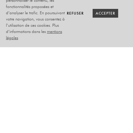
personnaliser le contenu, les
fonctionnalités proposées et
RETOUR SAISON
RETOUR SAISON
BILLETTERIE
BILLETTERIE
REFUSER
REFUSER
ACCEPTER
ACCEPTER
d’analyser le trafic. En poursuivant
votre navigation, vous consentez à
l’utilisation de ces cookies. Plus
ET TOUT LE
d’informations dans les
mentions
MONDE S’EN FOUT
légales
LE SYNDROME DE MICHEL
JEUDI 17 AVRIL 2025
HUMOUR
PLACEMENT ASSIS NUMÉROTÉ
–
PLEIN TARIF : 32€
ABONNÉ : 28€
ADHÉRENT : 30€
DE : 20€