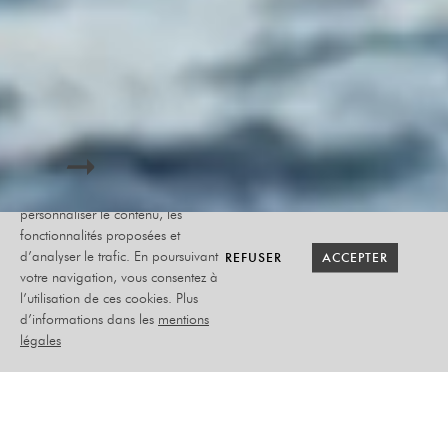
Le site internet Radiant-Bellevue
utilise des cookies afin de
personnaliser le contenu, les
fonctionnalités proposées et
RETOUR SAISON
RETOUR SAISON
BILLETTERIE
BILLETTERIE
REFUSER
REFUSER
ACCEPTER
ACCEPTER
d’analyser le trafic. En poursuivant
votre navigation, vous consentez à
l’utilisation de ces cookies. Plus
GRAND JETÉ
d’informations dans les
mentions
légales
SILVIA GRIBAUDI
26 ET 27 SEPTEMBRE
2023