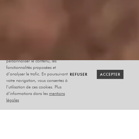
Le site internet Radiant-Bellevue
utilise des cookies afin de
personnaliser le contenu, les
fonctionnalités proposées et
RETOUR SAISON
RETOUR SAISON
BILLETTERIE
BILLETTERIE
REFUSER
REFUSER
ACCEPTER
ACCEPTER
d’analyser le trafic. En poursuivant
votre navigation, vous consentez à
l’utilisation de ces cookies. Plus
GREG DUTH
d’informations dans les
mentions
légales
COQUILLES
MARDI 25 MAI 2027
HUMOUR