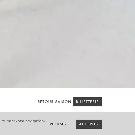
RETOUR SAISON
RETOUR SAISON
BILLETTERIE
BILLETTERIE
oursuivant votre navigation,
REFUSER
REFUSER
ACCEPTER
ACCEPTER