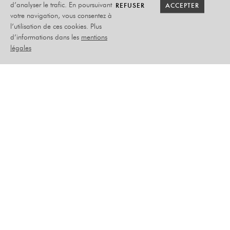
RETOUR SAISON
RETOUR SAISON
BILLETTERIE
BILLETTERIE
REFUSER
REFUSER
ACCEPTER
ACCEPTER
d’analyser le trafic. En poursuivant
votre navigation, vous consentez à
l’utilisation de ces cookies. Plus
JÉRÉMY FRÉROT
d’informations dans les
mentions
légales
VENDREDI 28 MARS 2025
CHANSON
PLACEMENT ASSIS NUMÉROTÉ
–
SÉRIE 1 :
PLEIN TARIF : 39€90
SÉRIE 2:
PLEIN TARIF: 34€90