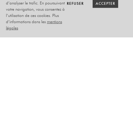
RETOUR SAISON
RETOUR SAISON
BILLETTERIE
BILLETTERIE
REFUSER
REFUSER
ACCEPTER
ACCEPTER
d’analyser le trafic. En poursuivant
votre navigation, vous consentez à
l’utilisation de ces cookies. Plus
LA DERNIÈRE
d’informations dans les
mentions
ALLUMETTE – LA
légales
LUMIÈRE DES
MISÉRABLES
CIE PREMIER ACTE
MARDI 09 JANVIER 2024
THÉÂTRE - SCOLAIRES
ELÉMENTAIRE – COLLÈGE :
CM1 > 3ÈME
DURÉE : 1H
–