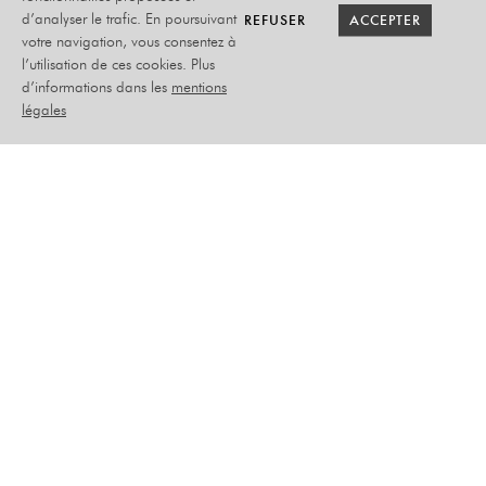
RETOUR SAISON
RETOUR SAISON
BILLETTERIE
BILLETTERIE
REFUSER
REFUSER
ACCEPTER
ACCEPTER
d’analyser le trafic. En poursuivant
votre navigation, vous consentez à
l’utilisation de ces cookies. Plus
LA FAMILLE ET LE
d’informations dans les
mentions
POTAGER
légales
MARIE-ANNE CHAZEL,
RÉGIS LASPALÈS
4 ET 5 DÉCEMBRE 2022
THÉÂTRE
PLACEMENT ASSIS NUMÉROTÉ
TARIFS :
Tarif plein : 55€
Tarif abonné : 48€
Tarif adhérent : 52€
Tarif -26 ans : 27€