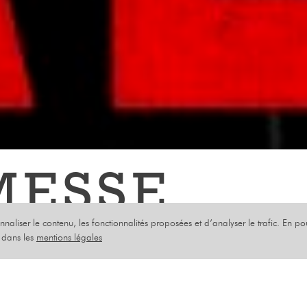
MESSE
onnaliser le contenu, les fonctionnalités proposées et d’analyser le trafic. En p
s dans les
mentions légales
 ASKOY