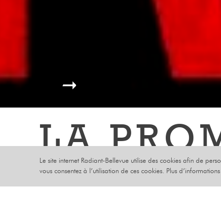
LA PRO
Le site internet Radiant-Bellevue utilise des cookies afin de pers
BREL
vous consentez à l’utilisation de ces cookies. Plus d’information
AVEC ARNAUD