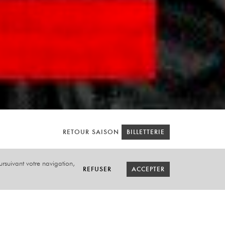
RETOUR SAISON
RETOUR SAISON
BILLETTERIE
BILLETTERIE
oursuivant votre navigation,
REFUSER
REFUSER
ACCEPTER
ACCEPTER