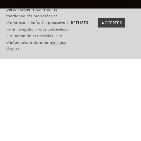
utilise des cookies afin de
personnaliser le contenu, les
fonctionnalités proposées et
RETOUR SAISON
RETOUR SAISON
BILLETTERIE
BILLETTERIE
REFUSER
REFUSER
ACCEPTER
ACCEPTER
d’analyser le trafic. En poursuivant
votre navigation, vous consentez à
l’utilisation de ces cookies. Plus
LA SOEUR DE
d’informations dans les
mentions
JÉSUS-CHRIST
légales
DIMANCHE 31 JANVIER
2027
THÉÂTRE
IMMANQUABLE
–
PLACEMENT ASSIS NUMÉROTÉ
–
TARIFS :