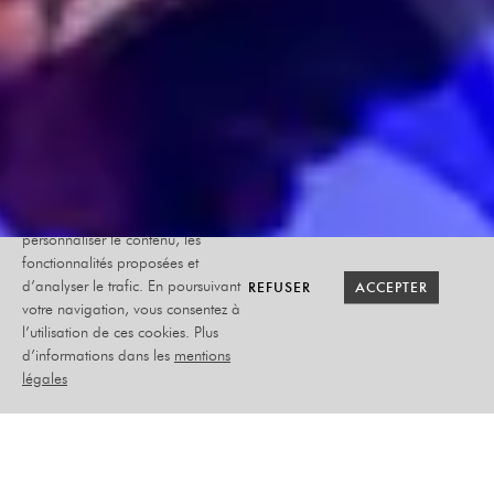
Le site internet Radiant-Bellevue
utilise des cookies afin de
personnaliser le contenu, les
fonctionnalités proposées et
RETOUR SAISON
RETOUR SAISON
BILLETTERIE
BILLETTERIE
REFUSER
REFUSER
ACCEPTER
ACCEPTER
d’analyser le trafic. En poursuivant
votre navigation, vous consentez à
l’utilisation de ces cookies. Plus
LA VÉRITÉ
d’informations dans les
mentions
légales
STÉPHANE DE GROODT,
SYLVIE TESTUD, CLOTILDE
COURAU, STÉPHANE
FACCO
SAMEDI 14 MARS 2026