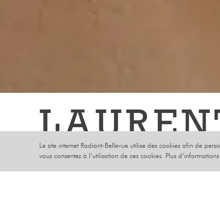
LAUREN
Le site internet Radiant-Bellevue utilise des cookies afin de pers
MERCREDI 13 
vous consentez à l’utilisation de ces cookies. Plus d’information
CHANSON
Laurent Vou
moment sus