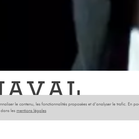
NAVAL
onnaliser le contenu, les fonctionnalités proposées et d’analyser le trafic. En p
IMAUX
s dans les
mentions légales