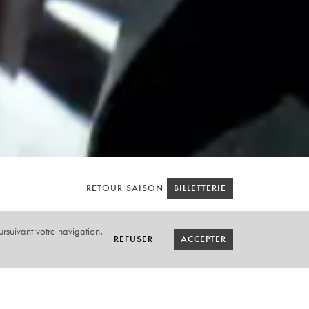
RETOUR SAISON
RETOUR SAISON
BILLETTERIE
BILLETTERIE
oursuivant votre navigation,
REFUSER
REFUSER
ACCEPTER
ACCEPTER