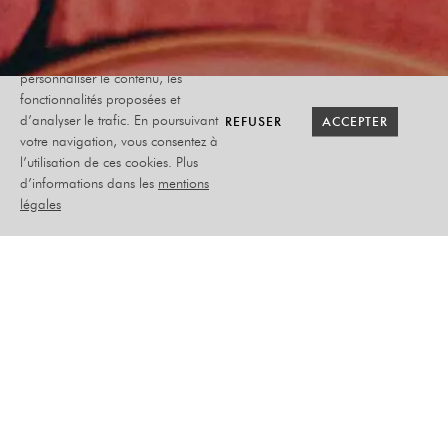
Le site internet Radiant-Bellevue
utilise des cookies afin de
personnaliser le contenu, les
fonctionnalités proposées et
RETOUR SAISON
RETOUR SAISON
ANNULÉ
ANNULÉ
REFUSER
REFUSER
ACCEPTER
ACCEPTER
d’analyser le trafic. En poursuivant
votre navigation, vous consentez à
l’utilisation de ces cookies. Plus
NORDINE GANSO
d’informations dans les
mentions
légales
VIOLET
MERCREDI 01 OCTOBRE
2025
HUMOUR
PLACEMENT ASSIS NUMÉROTÉ
–
TARIF PLEIN : 35
€