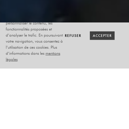
Le site internet Radiant-Bellevue
utilise des cookies afin de
personnaliser le contenu, les
fonctionnalités proposées et
RETOUR SAISON
RETOUR SAISON
BILLETTERIE
BILLETTERIE
REFUSER
REFUSER
ACCEPTER
ACCEPTER
d’analyser le trafic. En poursuivant
votre navigation, vous consentez à
l’utilisation de ces cookies. Plus
PAUL TAYLOR
d’informations dans les
mentions
légales
F*** ME I’M FRENCH
VENDREDI 20 FÉVRIER
2026
HUMOUR
PLACEMENT ASSIS NUMÉROTÉ
–
TARIF PLEIN CAT.1 : 39€