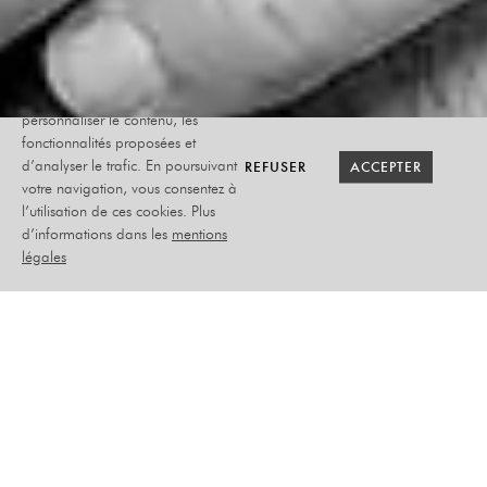
Le site internet Radiant-Bellevue
utilise des cookies afin de
personnaliser le contenu, les
fonctionnalités proposées et
RETOUR SAISON
RETOUR SAISON
BILLETTERIE
BILLETTERIE
REFUSER
REFUSER
ACCEPTER
ACCEPTER
d’analyser le trafic. En poursuivant
votre navigation, vous consentez à
l’utilisation de ces cookies. Plus
PHILIPPE
d’informations dans les
mentions
LELLOUCHE
légales
EN TOURNÉE
DIMANCHE 18 OCTOBRE
2026
HUMOUR
PLACEMENT ASSIS NUMÉROTÉ