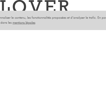
 LOVER
onnaliser le contenu, les fonctionnalités proposées et d’analyser le trafic. En p
s dans les
mentions légales
EMBRE 2025
années d’absence, les Poetic Lover reviennent avec un
 et une passion intacte pour la musique.
us à redécouvrir leurs plus grands succès ainsi que 
xclusives pour un concert exceptionnel !
pas cette occasion de voir les Poetic Lover de retour
eiller vos souvenirs.