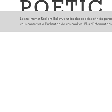
POETIC
Le site internet Radiant-Bellevue utilise des cookies afin de pers
TOUR
vous consentez à l’utilisation de ces cookies. Plus d’information
LUNDI 17 NOV
MUSIQUE
Après des 
renouvelée
PLACEMENT ASSIS
NUMÉROTÉ
Attendez-vo
–
surprises e
PREMIÈRE PARTIE :
Ne manquez 
HUMPHREY
prêts à év