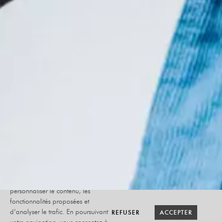
Le site internet Radiant-Bellevue
utilise des cookies afin de
personnaliser le contenu, les
fonctionnalités proposées et
RETOUR SAISON
RETOUR SAISON
BILLETTERIE
BILLETTERIE
REFUSER
REFUSER
ACCEPTER
ACCEPTER
d’analyser le trafic. En poursuivant