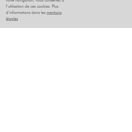
votre navigation, vous consentez à
l’utilisation de ces cookies. Plus
PV
d’informations dans les
mentions
légales
PRESQUE VRAI
MARDI 19 MAI 2026
HUMOUR
PLACEMENT ASSIS NUMÉROTÉ
–
TARIF PLEIN : 35 €
ABONNÉ : 31 €
ADHÉRENT : 33 €
PV est le point de rencontre entre stand-up, personnage et
improvisation, il est aussi drôle que touchant !
Laisser vous emporter dans son imaginaire débordant et
surprenant !