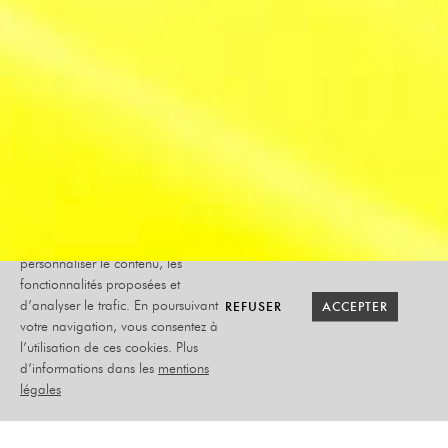
Le site internet Radiant-Bellevue
utilise des cookies afin de
personnaliser le contenu, les
fonctionnalités proposées et
RETOUR SAISON
RETOUR SAISON
BILLETTERIE
BILLETTERIE
REFUSER
REFUSER
ACCEPTER
ACCEPTER
d’analyser le trafic. En poursuivant
votre navigation, vous consentez à
l’utilisation de ces cookies. Plus
ROBERT
d’informations dans les
mentions
CHARLEBOIS
légales
SAMEDI 30 NOVEMBRE