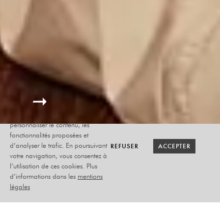
Le site internet Radiant-Bellevue
utilise des cookies afin de
personnaliser le contenu, les
fonctionnalités proposées et
RETOUR SAISON
RETOUR SAISON
BILLETTERIE
BILLETTERIE
REFUSER
REFUSER
ACCEPTER
ACCEPTER
d’analyser le trafic. En poursuivant
votre navigation, vous consentez à
l’utilisation de ces cookies. Plus
SECRET(S)
d’informations dans les
mentions
MEDICAL
légales
MICHEL CYMES