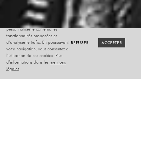
Le site internet Radiant-Bellevue
utilise des cookies afin de
personnaliser le contenu, les
fonctionnalités proposées et
RETOUR SAISON
RETOUR SAISON
BILLETTERIE
BILLETTERIE
REFUSER
REFUSER
ACCEPTER
ACCEPTER
d’analyser le trafic. En poursuivant
votre navigation, vous consentez à
l’utilisation de ces cookies. Plus
SERGE PAPAGALLI
d’informations dans les
mentions
légales
LA VIE, C'EST COOL
DIMANCHE 18 AVRIL
2027
HUMOUR
PLACEMENT ASSIS-NUMÉROTÉ
–
TARIF PLEIN : 39€