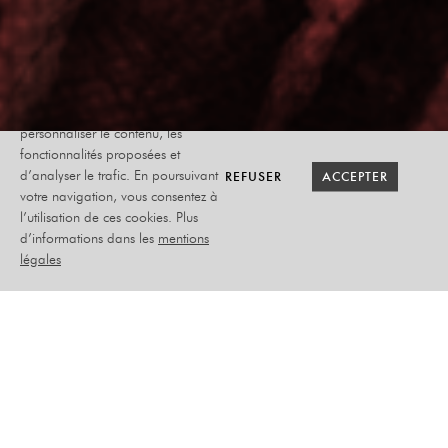
Le site internet Radiant-Bellevue
utilise des cookies afin de
personnaliser le contenu, les
fonctionnalités proposées et
RETOUR SAISON
RETOUR SAISON
BILLETTERIE
BILLETTERIE
REFUSER
REFUSER
ACCEPTER
ACCEPTER
d’analyser le trafic. En poursuivant
votre navigation, vous consentez à
l’utilisation de ces cookies. Plus
SI LA FONTAINE
d’informations dans les
mentions
M’ÉTAIT CONTÉ…
légales
JEAN-PAUL LUCET
LUNDI 24 AVRIL 2023
THÉÂTRE - SCOLAIRES
COLLÈGE :