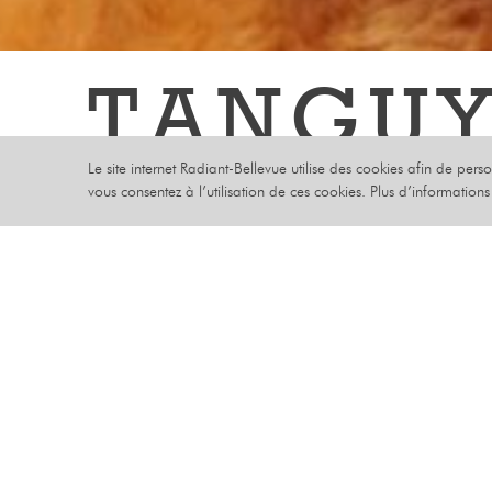
TANGU
Le site internet Radiant-Bellevue utilise des cookies afin de pers
PASTUR
vous consentez à l’utilisation de ces cookies. Plus d’information
UN MONDE HO
JEUDI 16 JANV
HUMOUR
Derrière le
Tanguy Pas
PLACEMENT ASSIS
l’âge de se