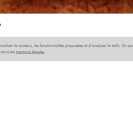
Y
onnaliser le contenu, les fonctionnalités proposées et d’analyser le trafic. En p
EAU
s dans les
mentions légales
STILE (POUR UN 
IER 2025
s blagues utilisées comme protection et une désillus
tureau est un homme sensible. Un homme qui, parce 
 lancer dans un bilan, se livre pour la première fois s