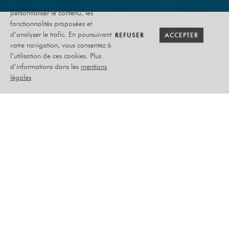
utilise des cookies afin de
personnaliser le contenu, les
fonctionnalités proposées et
RETOUR SAISON
RETOUR SAISON
BILLETTERIE
BILLETTERIE
REFUSER
REFUSER
ACCEPTER
ACCEPTER
d’analyser le trafic. En poursuivant
votre navigation, vous consentez à
l’utilisation de ces cookies. Plus
THÉA
d’informations dans les
mentions
légales
JEUDI 11 MARS 2027
MUSIQUE
PLACEMENT DEBOUT LIBRE
–
TARIF PLEIN :
34.90€