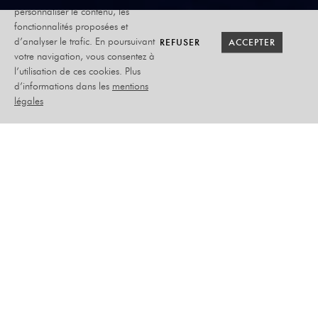
personnaliser le contenu, les
fonctionnalités proposées et
RETOUR SAISON
RETOUR SAISON
BILLETTERIE
BILLETTERIE
REFUSER
REFUSER
ACCEPTER
ACCEPTER
d’analyser le trafic. En poursuivant
votre navigation, vous consentez à
l’utilisation de ces cookies. Plus
THOMAS FERSEN
d’informations dans les
mentions
légales
MERCREDI 23 AVRIL 2025
CHANSON
PLACEMENT ASSIS NUMÉROTÉ
–
PLEIN TARIF : 39€
TARIF ADHÉRENT/CE/PSH : 37€
TARIF ABONNÉ : 34€