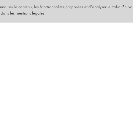
onnaliser le contenu, les fonctionnalités proposées et d’analyser le trafic. En p
EINTURE
s dans les
mentions légales
S DE 2
K
SEPTEMBRE 2025
istoire de la peinture en moins de deux heures » est u
original, créé par Hector Obalk. Il présente cette sai