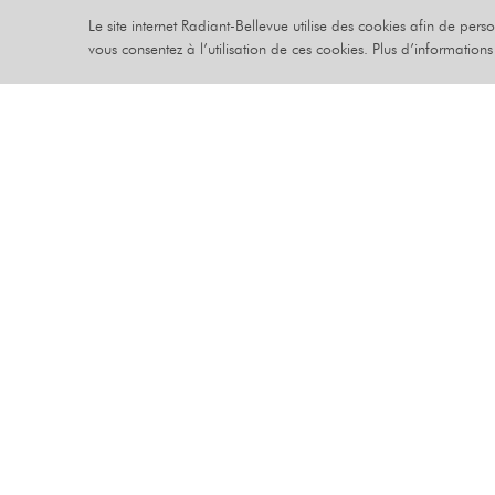
Le site internet Radiant-Bellevue utilise des cookies afin de pers
DE LA P
vous consentez à l’utilisation de ces cookies. Plus d’information
EN MOIN
HEURES
HECTOR OBAL
VENDREDI 19 
THÉÂTRE - IMMANQUABLE
« Toute l’H
- FAMILLE
superbe et 