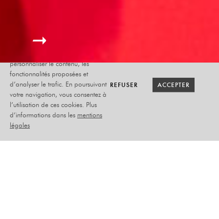
Le site internet Radiant-Bellevue
utilise des cookies afin de
personnaliser le contenu, les
fonctionnalités proposées et
RETOUR SAISON
RETOUR SAISON
BILLETTERIE
BILLETTERIE
REFUSER
REFUSER
ACCEPTER
ACCEPTER
d’analyser le trafic. En poursuivant
votre navigation, vous consentez à
l’utilisation de ces cookies. Plus
UNE IDÉE GÉNIALE
d’informations dans les
mentions
légales
SÉBASTIEN CASTRO
MERCREDI 03 AVRIL 2024
THÉÂTRE
PLACEMENT ASSIS NUMÉROTÉ
–