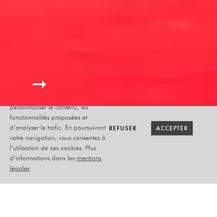
Le site internet Radiant-Bellevue
utilise des cookies afin de
personnaliser le contenu, les
fonctionnalités proposées et
RETOUR SAISON
RETOUR SAISON
BILLETTERIE
BILLETTERIE
REFUSER
REFUSER
ACCEPTER
ACCEPTER
d’analyser le trafic. En poursuivant
votre navigation, vous consentez à
l’utilisation de ces cookies. Plus
ALEX LUTZ
d’informations dans les
mentions
légales
SEXE, GROG & ROCKING
CHAIR
SAMEDI 03 AVRIL 2027