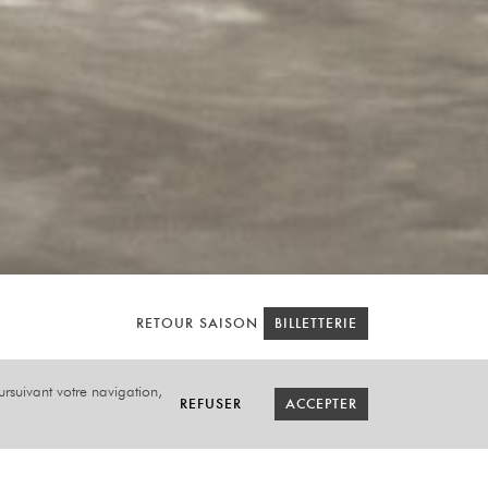
RETOUR SAISON
RETOUR SAISON
BILLETTERIE
BILLETTERIE
oursuivant votre navigation,
REFUSER
REFUSER
ACCEPTER
ACCEPTER