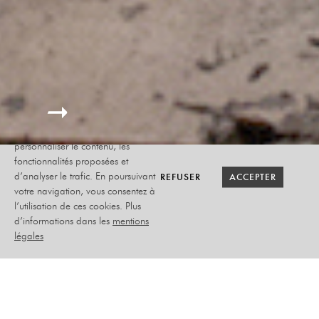
Le site internet Radiant-Bellevue
utilise des cookies afin de
personnaliser le contenu, les
fonctionnalités proposées et
RETOUR SAISON
RETOUR SAISON
BILLETTERIE
BILLETTERIE
REFUSER
REFUSER
ACCEPTER
ACCEPTER
d’analyser le trafic. En poursuivant
votre navigation, vous consentez à
l’utilisation de ces cookies. Plus
CLARK’S BOWLING
d’informations dans les
mentions
CLUB + ALLO
légales
DAPHNÉ
MARDI 05 NOVEMBRE
2024