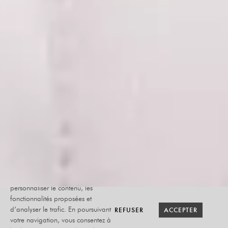
Le site internet Radiant-Bellevue
utilise des cookies afin de
personnaliser le contenu, les
fonctionnalités proposées et
RETOUR SAISON
RETOUR SAISON
BILLETTERIE
BILLETTERIE
REFUSER
REFUSER
ACCEPTER
ACCEPTER
d’analyser le trafic. En poursuivant
votre navigation, vous consentez à