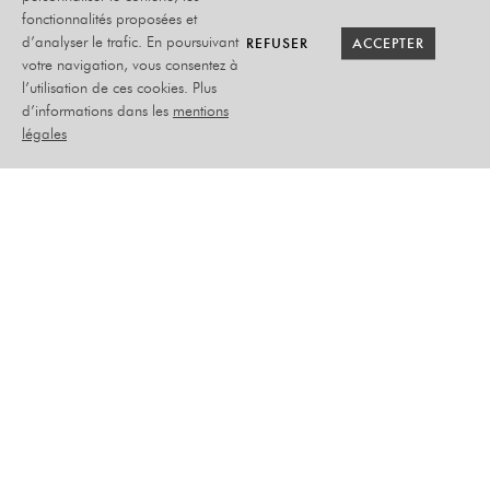
fonctionnalités proposées et
RETOUR SAISON
RETOUR SAISON
BILLETTERIE
BILLETTERIE
REFUSER
REFUSER
ACCEPTER
ACCEPTER
d’analyser le trafic. En poursuivant
votre navigation, vous consentez à
l’utilisation de ces cookies. Plus
LES COQUETTES
d’informations dans les
mentions
légales
NOUVEAU SPECTACLE
JEUDI 04 MARS 2027
MUSIQUE - HUMOUR
PLACEMENT ASSIS NUMÉROTÉ
–
TARIFS :
> Plein : 40€
> Abonné : 35€
> Adhérent : 38€
> -26 ans : 20€
> DE : 27€