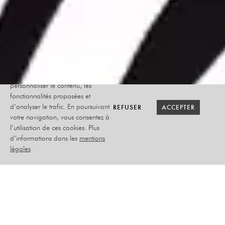
Le site internet Radiant-Bellevue
utilise des cookies afin de
personnaliser le contenu, les
fonctionnalités proposées et
RETOUR SAISON
RETOUR SAISON
BILLETTERIE
BILLETTERIE
REFUSER
REFUSER
ACCEPTER
ACCEPTER
d’analyser le trafic. En poursuivant
votre navigation, vous consentez à
l’utilisation de ces cookies. Plus
QUATUOR DEBUSSY
d’informations dans les
mentions
légales
LES DANSES HONGROISES
DÉCHAÎNÉES !
SAMEDI 09 JANVIER 2027
MUSIQUE